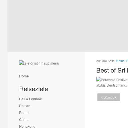
1
2
3
4
5
6
Aktuelle Seite:
Home
S
Best of Sri
Home
ab/bis Deutschland/
Reiseziele
< Zurück
Bali & Lombok
Bhutan
Brunei
China
Hongkong