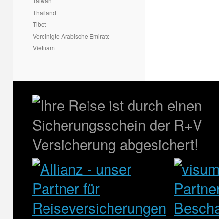
Taiwan
Thailand
Tibet
Vereinigte Arabische Emirate
Vietnam