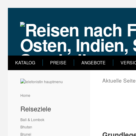
KATALOG
PREISE
ANGEBOTE
VERSI
Aktuelle Seit
Home
Reiseziele
Bali & Lombok
Bhutan
Grundleg
Brunei