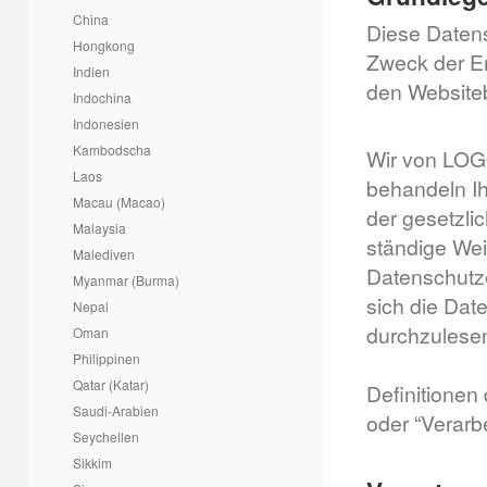
China
Diese Datens
Hongkong
Zweck der E
Indien
den Websiteb
Indochina
Indonesien
Kambodscha
Wir von LOG
Laos
behandeln I
Macau (Macao)
der gesetzli
Malaysia
ständige Wei
Malediven
Datenschutz
Myanmar (Burma)
sich die Dat
Nepal
durchzulese
Oman
Philippinen
Qatar (Katar)
Definitionen
Saudi-Arabien
oder “Verarb
Seychellen
Sikkim