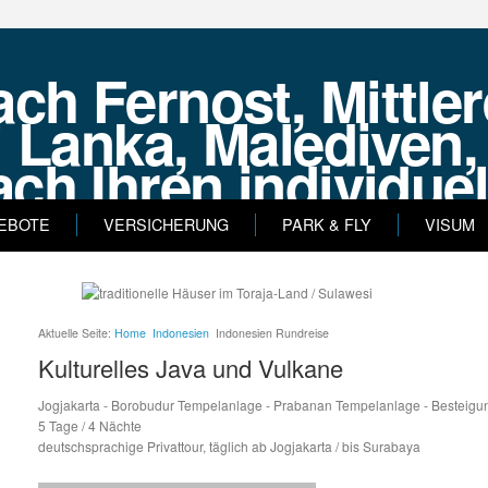
EBOTE
VERSICHERUNG
PARK & FLY
VISUM
Tel: +49 9122 5
Aktuelle Seite:
Home
Indonesien
Indonesien Rundreise
Kulturelles Java und Vulkane
Jogjakarta - Borobudur Tempelanlage - Prabanan Tempelanlage - Besteig
5 Tage / 4 Nächte
deutschsprachige Privattour, täglich ab Jogjakarta / bis Surabaya