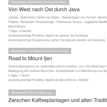
Weiterlesen: Kulturelles Java und Vulkane
Von West nach Ost durch Java
Jakarta - Botanischer Garten von Bogor - Teeplantagen von Puncak - Bandun
Plateau - Borobudur Tempelanlage - Prambanan Tempel - Jogjakarta Stadtb
Mount Bromo
7 Tage / 6 Nächte
deutschsprachige Privattour, täglich ab Jakarta / bis Surabaya
deutschsprachige Gruppenreise, jeden Dienstag ab Jakarta / bis Surabaya
Weiterlesen: Von West nach Ost durch Java
Road to Mount Ijen
Anschlussprogramm für »Kulturelles Java & Vulkane« und »Von West nach 
Besteigung des Vulkans Mount Ijen, Schwefelfelder und Wanderung zum Ij
2 Tage / 1 Nacht
deutschsprachige Privattour, täglich ab Mount Bromo / bis Bali
Weiterlesen: Road to Mount Ijen
Zwischen Kaffeeplantagen und alten Tradit