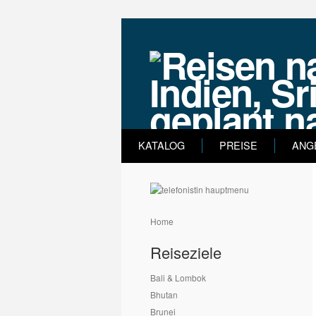
KATALOG
PREISE
ANG
Home
Reiseziele
Bali & Lombok
Bhutan
Brunei