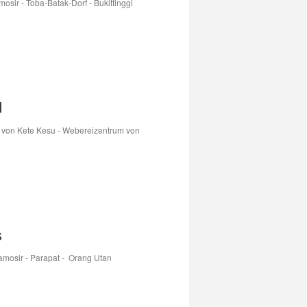
mosir - Toba-Batak-Dorf - Bukittinggi
d
 von Kete Kesu - Webereizentrum von
s
Samosir - Parapat - Orang Utan