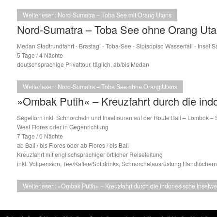
Weiterlesen: Nord-Sumatra – Toba See mit Orang Utans
Nord-Sumatra – Toba See ohne Orang Ut
Medan Stadtrundfahrt - Brastagi - Toba-See - Sipisopiso Wasserfall - Insel 
5 Tage / 4 Nächte
deutschsprachige Privattour, täglich, ab/bis Medan
Weiterlesen: Nord-Sumatra – Toba See ohne Orang Utans
»Ombak Putih« – Kreuzfahrt durch die indo
Segeltörn inkl. Schnorcheln und Inseltouren auf der Route Bali – Lombok
West Flores oder in Gegenrichtung
7 Tage / 6 Nächte
ab Bali / bis Flores oder ab Flores / bis Bali
Kreuzfahrt mit englischsprachiger örtlicher Reiseleitung
inkl. Vollpension, Tee/Kaffee/Softdrinks, Schnorchelausrüstung,Handtücher
Weiterlesen: »Ombak Putih« – Kreuzfahrt durch die indonesische Inselwe