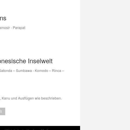
ans
Samosir - Parapat
nesische Inselwelt
 – Satonda – Sumbawa - Komodo – Rinca –
n, Kanu und Ausflügen wie beschrieben.
lt