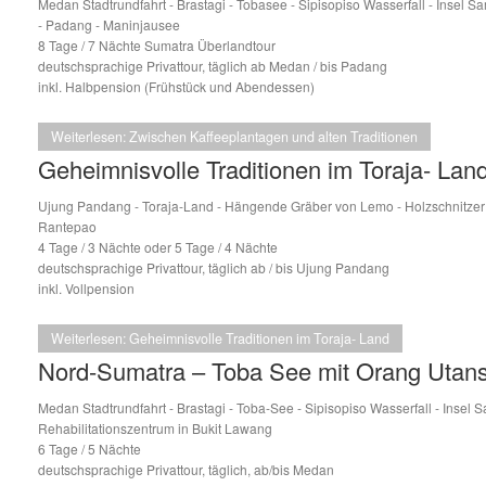
Medan Stadtrundfahrt - Brastagi - Tobasee - Sipisopiso Wasserfall - Insel Sa
- Padang - Maninjausee
8 Tage / 7 Nächte Sumatra Überlandtour
deutschsprachige Privattour, täglich ab Medan / bis Padang
inkl. Halbpension (Frühstück und Abendessen)
Weiterlesen: Zwischen Kaffeeplantagen und alten Traditionen
Geheimnisvolle Traditionen im Toraja- Lan
Ujung Pandang - Toraja-Land - Hängende Gräber von Lemo - Holzschnitzer
Rantepao
4 Tage / 3 Nächte oder 5 Tage / 4 Nächte
deutschsprachige Privattour, täglich ab / bis Ujung Pandang
inkl. Vollpension
Weiterlesen: Geheimnisvolle Traditionen im Toraja- Land
Nord-Sumatra – Toba See mit Orang Utan
Medan Stadtrundfahrt - Brastagi - Toba-See - Sipisopiso Wasserfall - Insel 
Rehabilitationszentrum in Bukit Lawang
6 Tage / 5 Nächte
deutschsprachige Privattour, täglich, ab/bis Medan